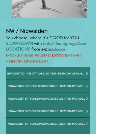
NW / Nidwalden
You choose, where
it's GOOD for YOU -
SLOW DOWN
with
EntschleunigungsOase
LOCATIONS
from a-z
(alphabetisch
)
ENTSCH
LEUNIGUNGS-PROVIDER EO
LOCA
TION
S
MIT
I
HREN
ANGEBOTEN, SERVICES & EVENT
S
BÜRGENSTOCK RESORT-LAKE LUCRENE /ÜBER DEM VIERWALDSTÄTTERSEE-ATEMBERAUBENDE,ALPINE AUSSICHT / 6363 OBBÜRGEN
NIDWALDNER ENTSCHLEUNIGUNGSOASE LOCATION-PROVIDER / ENTSCHLEUNIGUNGSOASE LOCATIONS
NIDWALDNER ENTSCHLEUNIGUNGSOASE LOCATION-PROVIDER / ENTSCHLEUNIGUNGSOASE LOCATIONS
NIDWALDNER ENTSCHLEUNIGUNGSOASE LOCATION-PROVIDER / ENTSCHLEUNIGUNGSOASE LOCATIONS
NIDWALDNER ENTSCHLEUNIGUNGSOASE LOCATION-PROVIDER / ENTSCHLEUNIGUNGSOASE LOCATIONS