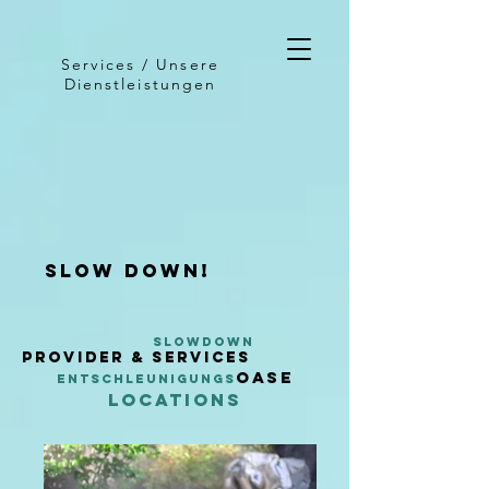
Services / Unsere
Dienstleistungen
slow down!
slowdown
provider & services
oASE
eNTSCHLEUNIGUNG
S
locat
ions