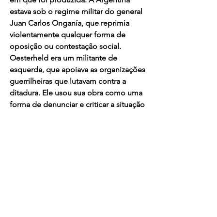
estava sob o regime militar do general 
Juan Carlos Onganía, que reprimia 
violentamente qualquer forma de 
oposição ou contestação social. 
Oesterheld era um militante de 
esquerda, que apoiava as organizações 
guerrilheiras que lutavam contra a 
ditadura. Ele usou sua obra como uma 
forma de denunciar e criticar a situação 
do país, fazendo uma analogia entre 
os invasores alienígenas e os militares 
golpistas.
 A segunda parte de O Eternauta tem 
um tom mais sombrio e pessimista do 
que a primeira. Ela mostra uma 
realidade brutal e desesperadora, 
onde os humanos são escravizados, 