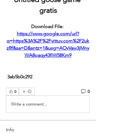
gratis
Download File: 
https://www.google.com/url?
q=https%3A%2F%2Fvittuv.com%2F2uk
zRf&sa=D&sntz=1&usg=AOvVaw3jMny
WA8oaqy43fiW58Km9
 3ab5b0c292
0
0
Write a comment...
Info