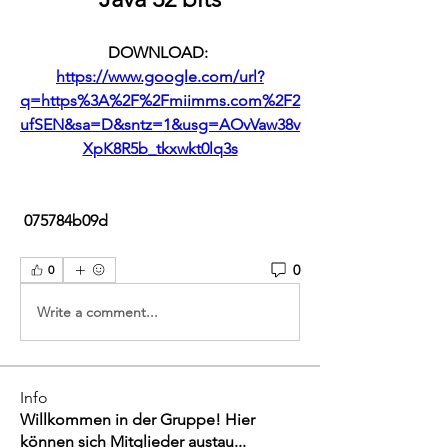
DOWNLOAD: 
https://www.google.com/url?
q=https%3A%2F%2Fmiimms.com%2F2
ufSEN&sa=D&sntz=1&usg=AOvVaw38v
XpK8R5b_tkxwkt0lq3s
 075784b09d
0
0
Write a comment...
Info
Willkommen in der Gruppe! Hier
können sich Mitglieder austau
...